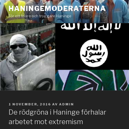
Hoppa
HANINGEMODERATERNA
till
För ett friare och tryggare Haninge
innehåll
PUBLICERAT
1 NOVEMBER, 2016
AV
ADMIN
De rödgröna i Haninge förhalar
arbetet mot extremism