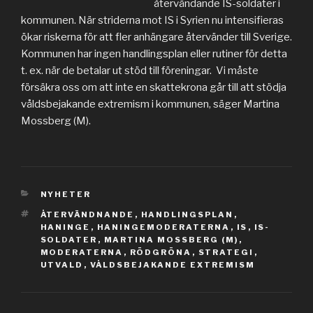
återvändande IS-soldater i
kommunen. När striderna mot IS i Syrien nu intensifieras
ökar riskerna för att fler anhängare återvänder till Sverige.
Kommunen har ingen handlingsplan eller rutiner för detta
t. ex. när de betalar ut stöd till föreningar. Vi måste
försäkra oss om att inte en skattekrona går till att stödja
våldsbejakande extremism i kommunen, säger Martina
Mossberg (M).
KATEGORIER
NYHETER
TAGGAR
ÅTERVÄNDNANDE
,
HANDLINGSPLAN
,
HANINGE
,
HANINGEMODERATERNA
,
IS
,
IS-
SOLDATER
,
MARTINA MOSSBERG (M)
,
MODERATERNA
,
RÖDGRÖNA
,
STRATEGI
,
UTVALD
,
VÅLDSBEJAKANDE EXTREMISM