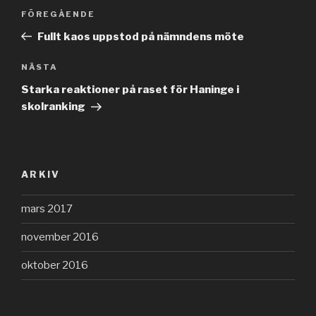
Inläggsnavigering
FÖREGÅENDE
Föregående
inlägg
Fullt kaos uppstod på nämndens möte
NÄSTA
Nästa
inlägg
Starka reaktioner på raset för Haninge i
skolranking
ARKIV
mars 2017
november 2016
oktober 2016