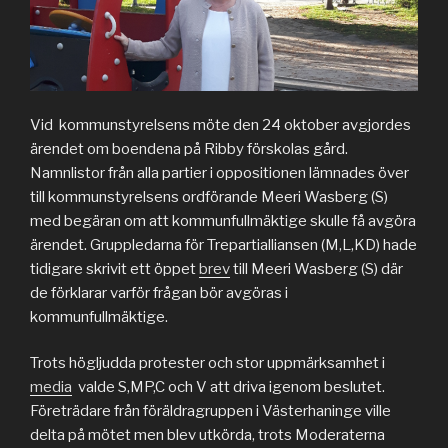
Vid kommunstyrelsens möte den 24 oktober avgjordes
ärendet om boendena på Ribby förskolas gård.
Namnlistor från alla partier i oppositionen lämnades över
till kommunstyrelsens ordförande Meeri Wasberg (S)
med begäran om att kommunfullmäktige skulle få avgöra
ärendet. Gruppledarna för Trepartialliansen (M,L,KD) hade
tidigare skrivit ett öppet
brev
till Meeri Wasberg (S) där
de förklarar varför frågan bör avgöras i
kommunfullmäktige.
Trots högljudda protester och stor uppmärksamhet i
media
valde S,MP,C och V att driva igenom beslutet.
Företrädare från föräldragruppen i Västerhaninge ville
delta på mötet men blev utkörda, trots Moderaterna