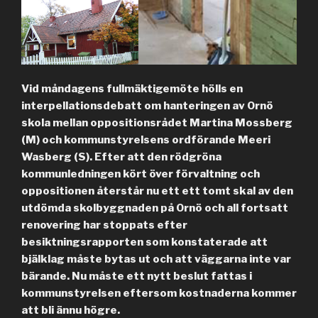
Vid måndagens fullmäktigemöte hölls en
interpellationsdebatt om hanteringen av Ornö
skola mellan oppositionsrådet Martina Mossberg
(M) och kommunstyrelsens ordförande Meeri
Wasberg (S). Efter att den rödgröna
kommunledningen kört över förvaltning och
oppositionen återstår nu ett ett tomt skal av den
utdömda skolbyggnaden på Ornö och all fortsatt
renovering har stoppats efter
besiktningsrapporten som konstaterade att
bjälklag måste bytas ut och att väggarna inte var
bärande. Nu måste ett nytt beslut fattas i
kommunstyrelsen eftersom kostnaderna kommer
att bli ännu högre.