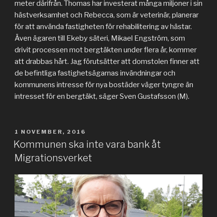
meter därifrån. Thomas har investerat många miljoner i sin
hästverksamhet och Rebecca, som är veterinär, planerar
för att använda fastigheten för rehabilitering av hästar.
Även ägaren till Ekeby säteri, Mikael Engström, som
drivit processen mot bergtäkten under flera år, kommer
att drabbas hårt. Jag förutsätter att domstolen finner att
de befintliga fastighetsägarnas invändningar och
kommunens intresse för nya bostäder väger tyngre än
intresset för en bergtäkt, säger Sven Gustafsson (M).
PUBLICERAT
1 NOVEMBER, 2016
Kommunen ska inte vara bank åt
Migrationsverket