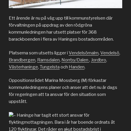
Ett ärende är nu på väg upp till kommunstyrelsen där
förvaltningen på uppdrag av den rödgröna
kommunledningen har utsett platser för 368
barackboenden i flera av Haninges bostadsområden.
Platserna som utsetts ligger i
Vendelsömalm
,
Vendelsö
,
Brandbergen
,
Ramsdalen
,
Norrby/Dalen
,
Jordbro
,
Västerhaninge
,
Tungelsta
och
Handen
.
Oppositionsrådet Marina Mossberg (M) förkastar
kommunledningens planer och anser att det nu är dags
för regeringen att ta ansvar för den situation som
uppstått.
– Haninge har tagit ett stort ansvar för
flyktingmottagningen. Bara i år har boende ordnats åt
120 flyktingar. Det råder en akut bostadsbrist i