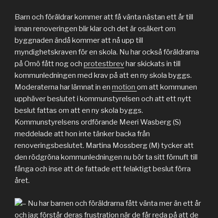
Barn och föräldrar kommer att få vänta nästan ett år till
innan renoveringen blir klar och det är osäkert om
byggnaden ändå kommer att nå upp till
myndighetskraven för en skola. Nu har också föräldrarna
på Ornö fått nog och
protestbrev
har skickats in till
kommunledningen med krav på att en ny skola byggs.
Moderaterna har lämnat in en
motion
om att kommunen
upphäver beslutet i kommunstyrelsen och att ett nytt
beslut fattas om att en ny skola byggs.
Kommunstyrelsens ordförande Meeri Wasberg (S)
meddelade att hon inte tänker backa från
renoveringsbeslutet. Martina Mossberg (M) tycker att
den rödgröna kommunledningen nu bör ta sitt förnuft till
fånga och inse att de fattade ett felaktigt beslut förra
året.
– Nu har barnen och föräldrarna fått vänta mer än ett år
och jag förstår deras frustration när de får reda på att de