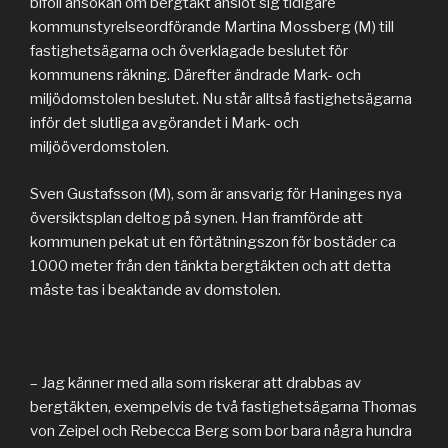
biföll ansökan om bergtäkt anslöt sig tidigare
kommunstyrelseordförande Martina Mossberg (M) till
fastighetsägarna och överklagade beslutet för
kommunens räkning. Därefter ändrade Mark- och
miljödomstolen beslutet. Nu står alltså fastighetsägarna
inför det slutliga avgörandet i Mark- och
miljööverdomstolen.
Sven Gustafsson (M), som är ansvarig för Haninges nya
översiktsplan deltog på synen. Han framförde att
kommunen pekat ut en förtätningszon för bostäder ca
1000 meter från den tänkta bergtäkten och att detta
måste tas i beaktande av domstolen.
– Jag känner med alla som riskerar att drabbas av
bergtäkten, exempelvis de två fastighetsägarna Thomas
von Zeipel och Rebecca Berg som bor bara några hundra