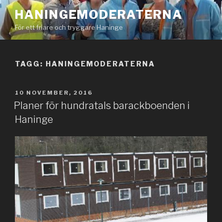
Hoppa
HANINGEMODERATERNA
till
För ett friare och tryggare Haninge
innehåll
TAGG: HANINGEMODERATERNA
PUBLICERAT
10 NOVEMBER, 2016
Planer för hundratals barackboenden i
Haninge