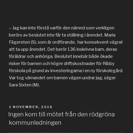
– Jag kan inte förstå varför den nämnd som verkligen
berörs av beslutet inte får ta ställning i ärendet. Maria
Fägersten (S), som är ordförande, har konsekvent vägrat
att ta upp ärendet. Det berör 136 inskrivna barn, deras
föräldrar och anhöriga. Beslutet innebär både ökade
risker för barnen och högre driftskostnader för Ribby
förskola på grund av investeringarna i en ny förskolegård.
Var tog värnandet om barnen vägen undrar jag, säger
Sara Sixten (M).
PUBLICERAT
1 NOVEMBER, 2016
Ingen kom till mötet från den rödgröna
kommunledningen