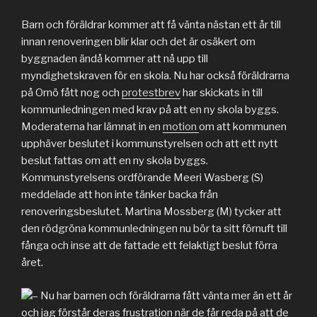
Barn och föräldrar kommer att få vänta nästan ett år till
innan renoveringen blir klar och det är osäkert om
byggnaden ändå kommer att nå upp till
myndighetskraven för en skola. Nu har också föräldrarna
på Ornö fått nog och
protestbrev
har skickats in till
kommunledningen med krav på att en ny skola byggs.
Moderaterna har lämnat in en
motion
om att kommunen
upphäver beslutet i kommunstyrelsen och att ett nytt
beslut fattas om att en ny skola byggs.
Kommunstyrelsens ordförande Meeri Wasberg (S)
meddelade att hon inte tänker backa från
renoveringsbeslutet. Martina Mossberg (M) tycker att
den rödgröna kommunledningen nu bör ta sitt förnuft till
fånga och inse att de fattade ett felaktigt beslut förra
året.
– Nu har barnen och föräldrarna fått vänta mer än ett år
och jag förstår deras frustration när de får reda på att de