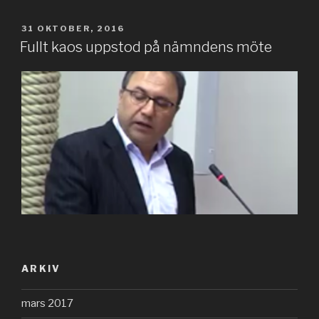
PUBLICERAT
31 OKTOBER, 2016
Fullt kaos uppstod på nämndens möte
ARKIV
mars 2017