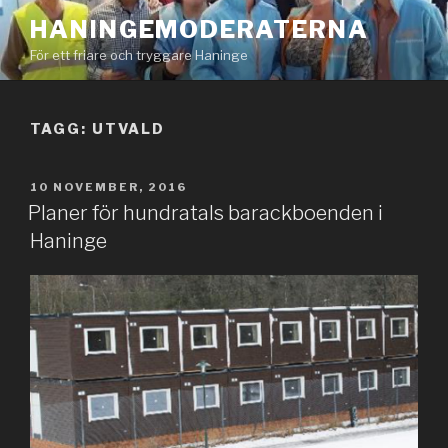
Hoppa
HANINGEMODERATERNA
till
För ett friare och tryggare Haninge
innehåll
TAGG: UTVALD
PUBLICERAT
10 NOVEMBER, 2016
Planer för hundratals barackboenden i
Haninge