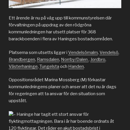
Ett ärende är nu på väg upp till kommunstyrelsen där
förvaltningen på uppdrag av den rödgröna
kommunledningen har utsett platser för 368
barackboenden i flera av Haninges bostadsområden.
Platserna som utsetts ligger i
Vendelsömalm
,
Vendelsö
,
Brandbergen
,
Ramsdalen
,
Norrby/Dalen
,
Jordbro
,
Västerhaninge
,
Tungelsta
och
Handen
.
Oppositionsrådet Marina Mossberg (M) förkastar
kommunledningens planer och anser att det nu är dags
för regeringen att ta ansvar för den situation som
uppstått.
– Haninge har tagit ett stort ansvar för
flyktingmottagningen. Bara i år har boende ordnats åt
120 flyktingar. Det råder en akut bostadsbrist i