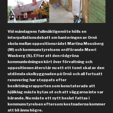
Vid måndagens fullmäktigemöte hölls en
interpellationsdebatt om hanteringen av Ornö
skola mellan oppositionsrådet Martina Mossberg
(M) och kommunstyrelsens ordförande Meeri
Wasberg (S). Efter att den rödgröna
kommunledningen kört över förvaltning och
oppositionen återstår nu ett ett tomt skal av den
utdömda skolbyggnaden på Ornö och all fortsatt
renovering har stoppats efter
besiktningsrapporten som konstaterade att
bjälklag måste bytas ut och att väggarna inte var
bärande. Nu måste ett nytt beslut fattas i
kommunstyrelsen eftersom kostnaderna kommer
att bli ännu högre.